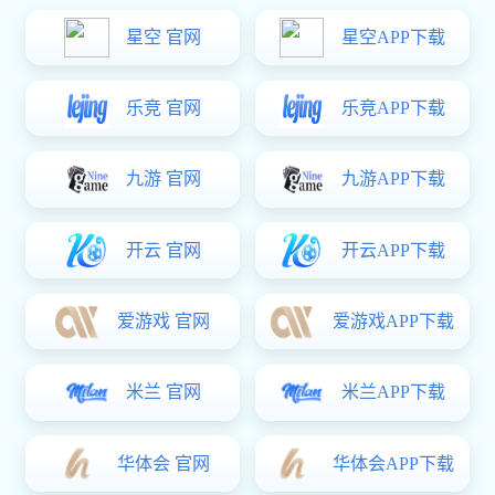
常见的缺陷是表面起泡。缺陷表征：压铸件表面有突起小泡、压
铸出来就发现、抛光或加工后显露出来、喷 油或电镀后出现。
产生原因：
1、锌合金压铸晶间腐蚀引起：
锌合金成分中有害杂质：铅、镉、锡会聚集在晶粒交界处导致晶
间腐蚀，金属基体因晶间腐蚀而破碎，而电镀加速了这一祸害，
受晶间腐蚀的部位会膨胀而将镀层顶起，造成铸件表面起泡。特
别是在潮湿环境下晶间腐蚀会使铸件变形、开裂、甚至破碎。
2、锌合金压铸孔洞引起：
主要是气孔和收缩机制，气孔往往是圆形，而收缩多数是不规则
形。
(1)气孔产生原因：