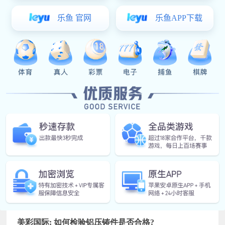
锐角。铸造砂的颗粒形状一般以角形系数（砂子实际比表面积/
砂子理论比表面积）来表示。
颗粒组成：砂子的颗粒组成是用筛号来表示的，测定的方法是将
经水洗去泥分烘干后的干砂倒入标准筛，再放到筛砂机上筛分，
筛分后将各筛子上停留的砂子分别称重，通常用标准筛筛分后砂
粒集中的3个相邻筛子的头尾筛号表示颗粒组成。
相关美彩国际
美彩国际: 压铸公司的成本论
2022-06-25
美彩国际: 如何检验铝压铸件是否合格?