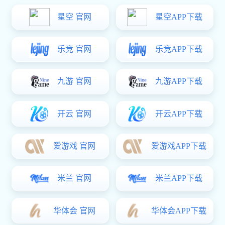
1、较高的纯度和洁净度，以硅砂为例，铸铁用砂要求SiO2含量
在90%以上，较大的铸钢件则要求SiO2含量在97%以上；
2、高的耐火度和热稳定性；
3、适宜的颗粒形状和颗粒组成；
4、不易被液态金属润湿；
5、价廉易得。
颗粒形状和组成
铸造砂的颗粒形状和颗粒组成对型砂的流动性、紧实性、透气
性、强度和抗液态金属的渗透性等性能有影响，是铸造砂质量的
重要指标。
颗粒形状：铸造砂的形状一般有3种。1、圆形砂：颗粒为圆形或
接近于圆形，表面光洁，没有突出的棱角。2、多角形砂：颗粒
成多角形，且多为钝角。3、尖角形砂：颗粒呈尖角形，且多为